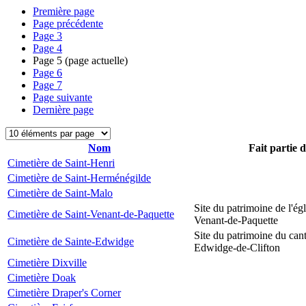
Première page
Page précédente
Page
3
Page
4
Page
5
(page actuelle)
Page
6
Page
7
Page suivante
Dernière page
Nom
Fait partie 
Cimetière de Saint-Henri
Cimetière de Saint-Herménégilde
Cimetière de Saint-Malo
Site du patrimoine de l'égl
Cimetière de Saint-Venant-de-Paquette
Venant-de-Paquette
Site du patrimoine du can
Cimetière de Sainte-Edwidge
Edwidge-de-Clifton
Cimetière Dixville
Cimetière Doak
Cimetière Draper's Corner