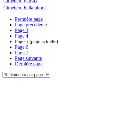
Cimetière Fairfax
Cimetière Falkenhorst
Première page
Page précédente
Page
3
Page
4
Page
5
(page actuelle)
Page
6
Page
7
Page suivante
Dernière page