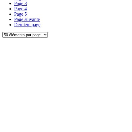
Page
3
Page
4
Page
5
Page suivante
Dernière page