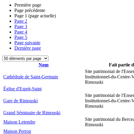
Première page
Page précédente
Page
1
(page actuelle)
Page
2
Page
3
Page
4
Page
5
Page suivante
Dernière page
Nom
Fait partie 
Site patrimonial de l'Ens
Cathédrale de Saint-Germain
Institutionnel-du-Centre-V
Rimouski
Église d'Esprit-Saint
Site patrimonial de l'Ens
Gare de Rimouski
Institutionnel-du-Centre-V
Rimouski
Grand Séminaire de Rimouski
Site patrimonial du Berce
Maison Letendre
Rimouski
Maison Perron