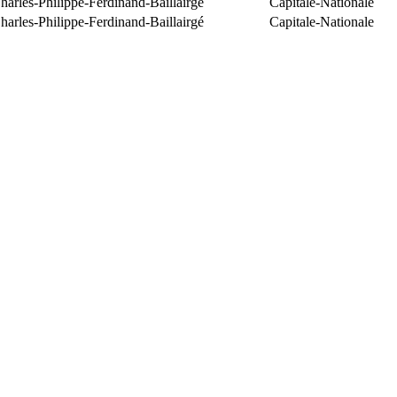
arles-Philippe-Ferdinand-Baillairgé
Capitale-Nationale
arles-Philippe-Ferdinand-Baillairgé
Capitale-Nationale