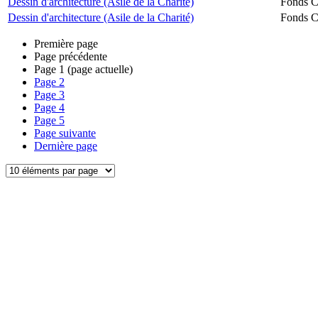
Dessin d'architecture (Asile de la Charité)
Fonds Ch
Dessin d'architecture (Asile de la Charité)
Fonds Ch
Première page
Page précédente
Page
1
(page actuelle)
Page
2
Page
3
Page
4
Page
5
Page suivante
Dernière page