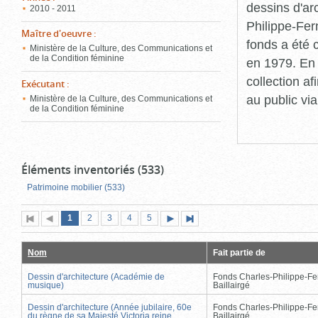
dessins d'ar
2010 - 2011
Philippe-Fer
Maître d'oeuvre
:
fonds a été c
Ministère de la Culture, des Communications et
de la Condition féminine
en 1979. En 
collection a
Exécutant
:
au public vi
Ministère de la Culture, des Communications et
de la Condition féminine
Éléments inventoriés (533)
Patrimoine mobilier (533)
Page
(page
Page
Page
Page
Page
1
Première
2
Page
3
4
5
Page
Dernière
actuelle)
page
précédente
suivante
page
Nom
Fait partie de
Dessin d'architecture (Académie de
Fonds Charles-Philippe-Fe
musique)
Baillairgé
Dessin d'architecture (Année jubilaire, 60e
Fonds Charles-Philippe-Fe
du règne de sa Majesté Victoria reine
Baillairgé