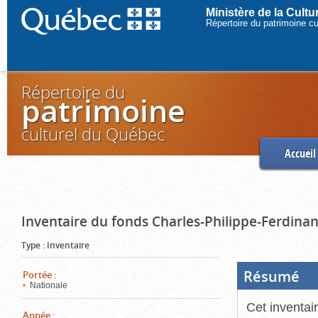
Ministère de la Cult
Répertoire du patrimoine c
Répertoire du
patrimoine
culturel du Québec
Accueil
Inventaire du fonds Charles-Philippe-Ferdinan
Type
:
Inventaire
Résumé
(Boi
Portée
:
ouve
Nationale
cliq
pou
Cet inventai
ferm
Année
: