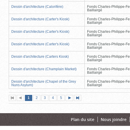
Dessin d'architecture (Calorifère)
Fonds Charles-Philippe-Fe
Baillairgé
Dessin d'architecture (Carter's Kiosk)
Fonds Charles-Philippe-Fe
Baillairgé
Dessin d'architecture (Carter's Kiosk)
Fonds Charles-Philippe-Fe
Baillairgé
Dessin d'architecture (Carter's Kiosk)
Fonds Charles-Philippe-Fe
Baillairgé
Dessin d'architecture (Carters Kiosk)
Fonds Charles-Philippe-Fe
Baillairgé
Dessin d'architecture (Champlain Market)
Fonds Charles-Philippe-Fe
Baillairgé
Dessin d'architecture (Chapel of the Grey
Fonds Charles-Philippe-Fe
Nuns Asylum)
Baillairgé
Page
(page
Page
Page
Page
Page
1
Première
2
Page
3
4
5
Page
Dernière
actuelle)
page
précédente
suivante
page
Plan du site
Nous joindre