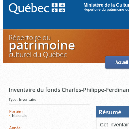
Ministère de la Cult
Répertoire du patrimoine c
Répertoire du
patrimoine
culturel du Québec
Accueil
Inventaire du fonds Charles-Philippe-Ferdinan
Type
:
Inventaire
Résumé
(Boi
Portée
:
ouve
Nationale
cliq
pou
Cet inventai
ferm
Année
: