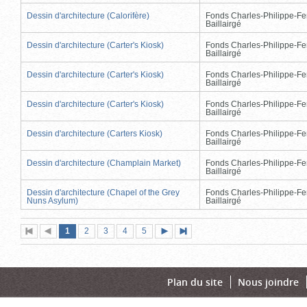
Dessin d'architecture (Calorifère)
Fonds Charles-Philippe-Fe
Baillairgé
Dessin d'architecture (Carter's Kiosk)
Fonds Charles-Philippe-Fe
Baillairgé
Dessin d'architecture (Carter's Kiosk)
Fonds Charles-Philippe-Fe
Baillairgé
Dessin d'architecture (Carter's Kiosk)
Fonds Charles-Philippe-Fe
Baillairgé
Dessin d'architecture (Carters Kiosk)
Fonds Charles-Philippe-Fe
Baillairgé
Dessin d'architecture (Champlain Market)
Fonds Charles-Philippe-Fe
Baillairgé
Dessin d'architecture (Chapel of the Grey
Fonds Charles-Philippe-Fe
Nuns Asylum)
Baillairgé
Page
(page
Page
Page
Page
Page
1
Première
2
Page
3
4
5
Page
Dernière
actuelle)
page
précédente
suivante
page
Plan du site
Nous joindre