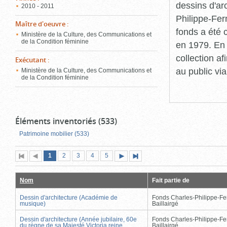
dessins d'ar
2010 - 2011
Philippe-Fer
Maître d'oeuvre
:
fonds a été c
Ministère de la Culture, des Communications et
de la Condition féminine
en 1979. En 
collection a
Exécutant
:
au public vi
Ministère de la Culture, des Communications et
de la Condition féminine
Éléments inventoriés (533)
Patrimoine mobilier (533)
Page
(page
Page
Page
Page
Page
1
Première
2
Page
3
4
5
Page
Dernière
actuelle)
page
précédente
suivante
page
Nom
Fait partie de
Dessin d'architecture (Académie de
Fonds Charles-Philippe-Fe
musique)
Baillairgé
Dessin d'architecture (Année jubilaire, 60e
Fonds Charles-Philippe-Fe
du règne de sa Majesté Victoria reine
Baillairgé