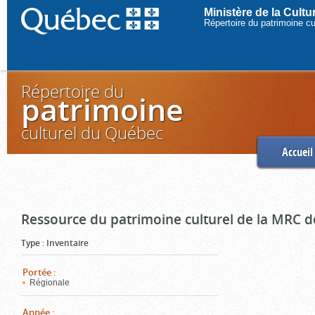
Ministère de la Cult
Répertoire du patrimoine c
Répertoire du
patrimoine
culturel du Québec
Accueil
Ressource du patrimoine culturel de la MRC d
Type
:
Inventaire
Portée
:
Régionale
Année
: