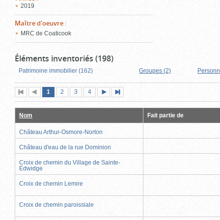
2019
Maître d'oeuvre
:
MRC de Coaticook
Éléments inventoriés (198)
Patrimoine immobilier (162)
Groupes (2)
Personn
Page
(page
Page
Page
Page
1
Première
2
Page
3
4
Page
Dernière
actuelle)
page
précédente
suivante
page
Nom
Fait partie de
Château Arthur-Osmore-Norton
Château d'eau de la rue Dominion
Croix de chemin du Village de Sainte-
Edwidge
Croix de chemin Lemire
Croix de chemin paroissiale