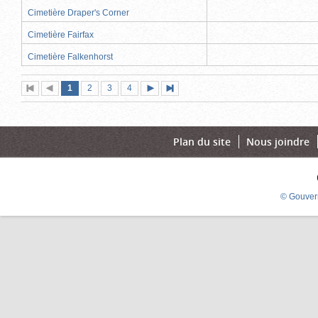
Cimetière Draper's Corner
Cimetière Fairfax
Cimetière Falkenhorst
Page
(page
Page
Page
Page
1
Première
2
Page
3
4
Page
Dernière
actuelle)
page
précédente
suivante
page
Plan du site
Nous joindre
© Gouver