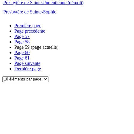
Presbytère de Sainte-Pudentienne (démoli)
Presbytère de Sainte-Sophie
Première page
Page précédente
Page
57
Page
58
Page
59
(page actuelle)
Page
60
Page
61
Page suivante
Dernière page