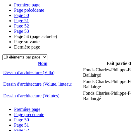
Première page
Page précédente
Page
50
Page
51
Page
52
Page
53
Page
54
(page actuelle)
Page suivante
Dernière page
Nom
Fait partie 
Fonds Charles-Philippe-F
Dessin d'architecture (Villa)
Baillairgé
Fonds Charles-Philippe-F
Dessin d'architecture (Volute, linteau)
Baillairgé
Fonds Charles-Philippe-F
Dessin d'architecture (Volutes)
Baillairgé
Première page
Page précédente
Page
50
Page
51
Page
52