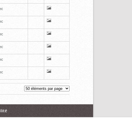
ec
ec
ec
ec
ec
ec
lité