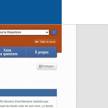
ction
Augmenter
Taille du texte
la
Foire
À propos
ux questions
Partager
0 dessins d'architecture réalisés par
enant du fonds crée en son nom. Le fonds