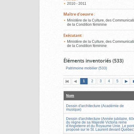
2010 - 2011
Maître d'oeuvre
:
Ministère de la Culture, des Communicati
de la Condition féminine
Exécutant
:
Ministère de la Culture, des Communicati
de la Condition féminine
Éléments inventoriés (533)
Patrimoine mobilier (533)
Page
(page
Page
Page
Page
Page
1
Première
2
Page
3
4
5
actuelle)
page
précédente
suiva
Nom
Dessin d'architecture (Académie de
musique)
Dessin d'architecture (Année jubilaire, 60
du règne de sa Majesté Victoria reine
d'Angleterre et du Royaume Unie. Le pon
proposé sur le St. Laurent devant Québec