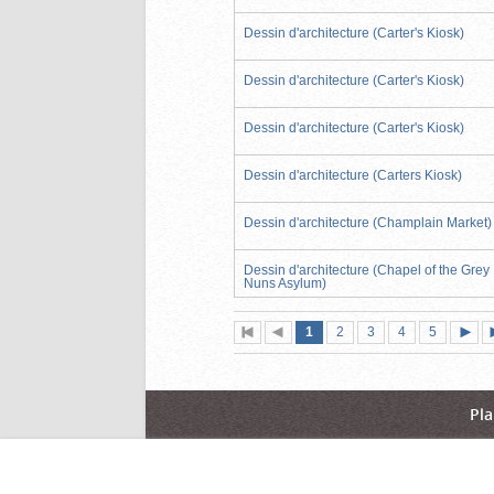
Dessin d'architecture (Carter's Kiosk)
Dessin d'architecture (Carter's Kiosk)
Dessin d'architecture (Carter's Kiosk)
Dessin d'architecture (Carters Kiosk)
Dessin d'architecture (Champlain Market)
Dessin d'architecture (Chapel of the Grey
Nuns Asylum)
Page
(page
Page
Page
Page
Page
1
Première
2
Page
3
4
5
actuelle)
page
précédente
suiva
Pla