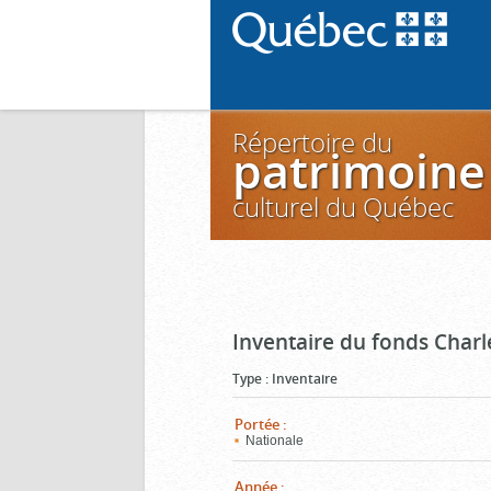
Répertoire du
patrimoine
culturel du Québec
Inventaire du fonds Charl
Type
:
Inventaire
Portée
:
Nationale
Année
: