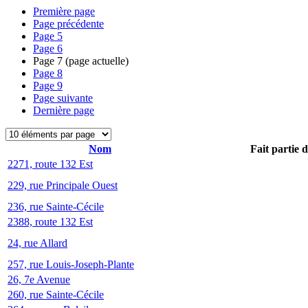
Première page
Page précédente
Page
5
Page
6
Page
7
(page actuelle)
Page
8
Page
9
Page suivante
Dernière page
Nom
Fait partie 
2271, route 132 Est
229, rue Principale Ouest
236, rue Sainte-Cécile
2388, route 132 Est
24, rue Allard
257, rue Louis-Joseph-Plante
26, 7e Avenue
260, rue Sainte-Cécile