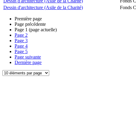
Dessin d'architecture (Asile de la Charité)
Fonds Ch
Dessin d'architecture (Asile de la Charité)
Fonds Ch
Première page
Page précédente
Page
1
(page actuelle)
Page
2
Page
3
Page
4
Page
5
Page suivante
Dernière page