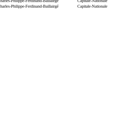
arles-Philippe-Ferdinand-Baillairgé
Capitale-Nationale
arles-Philippe-Ferdinand-Baillairgé
Capitale-Nationale