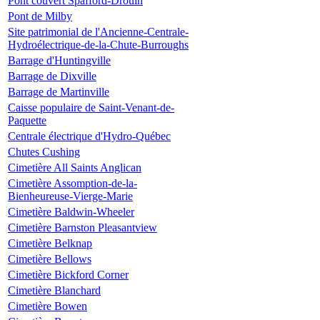
Pont couvert Spafford-Drouin
Pont de Milby
Site patrimonial de l'Ancienne-Centrale-
Hydroélectrique-de-la-Chute-Burroughs
Barrage d'Huntingville
Barrage de Dixville
Barrage de Martinville
Caisse populaire de Saint-Venant-de-
Paquette
Centrale électrique d'Hydro-Québec
Chutes Cushing
Cimetière All Saints Anglican
Cimetière Assomption-de-la-
Bienheureuse-Vierge-Marie
Cimetière Baldwin-Wheeler
Cimetière Barnston Pleasantview
Cimetière Belknap
Cimetière Bellows
Cimetière Bickford Corner
Cimetière Blanchard
Cimetière Bowen