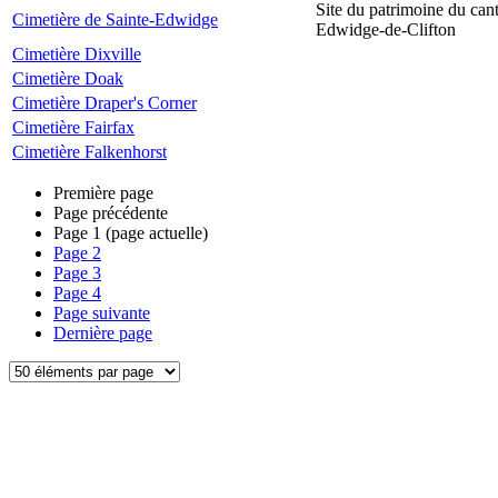
Site du patrimoine du can
Cimetière de Sainte-Edwidge
Edwidge-de-Clifton
Cimetière Dixville
Cimetière Doak
Cimetière Draper's Corner
Cimetière Fairfax
Cimetière Falkenhorst
Première page
Page précédente
Page
1
(page actuelle)
Page
2
Page
3
Page
4
Page suivante
Dernière page