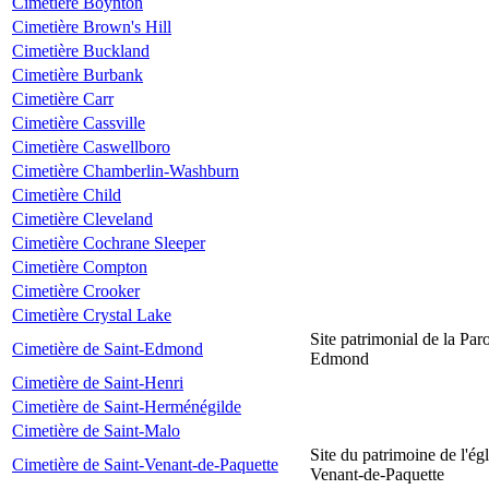
Cimetière Boynton
Cimetière Brown's Hill
Cimetière Buckland
Cimetière Burbank
Cimetière Carr
Cimetière Cassville
Cimetière Caswellboro
Cimetière Chamberlin-Washburn
Cimetière Child
Cimetière Cleveland
Cimetière Cochrane Sleeper
Cimetière Compton
Cimetière Crooker
Cimetière Crystal Lake
Site patrimonial de la Par
Cimetière de Saint-Edmond
Edmond
Cimetière de Saint-Henri
Cimetière de Saint-Herménégilde
Cimetière de Saint-Malo
Site du patrimoine de l'égl
Cimetière de Saint-Venant-de-Paquette
Venant-de-Paquette