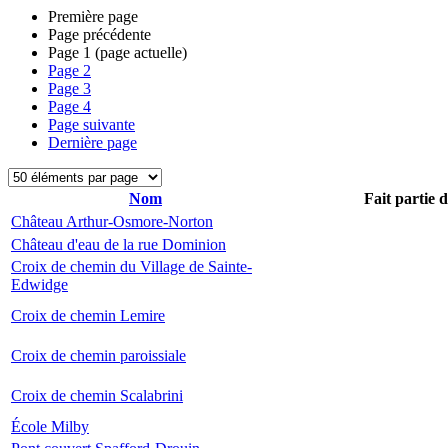
Première page
Page précédente
Page
1
(page actuelle)
Page
2
Page
3
Page
4
Page suivante
Dernière page
Nom
Fait partie 
Château Arthur-Osmore-Norton
Château d'eau de la rue Dominion
Croix de chemin du Village de Sainte-
Edwidge
Croix de chemin Lemire
Croix de chemin paroissiale
Croix de chemin Scalabrini
École Milby