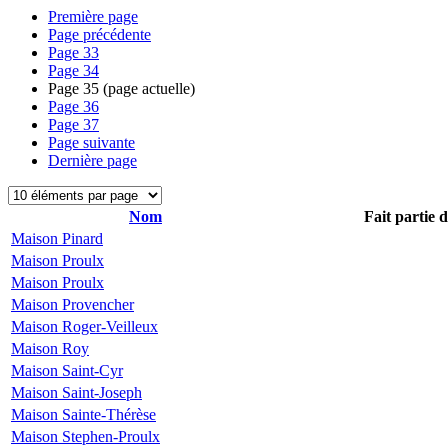
Première page
Page précédente
Page
33
Page
34
Page
35
(page actuelle)
Page
36
Page
37
Page suivante
Dernière page
Nom
Fait partie 
Maison Pinard
Maison Proulx
Maison Proulx
Maison Provencher
Maison Roger-Veilleux
Maison Roy
Maison Saint-Cyr
Maison Saint-Joseph
Maison Sainte-Thérèse
Maison Stephen-Proulx