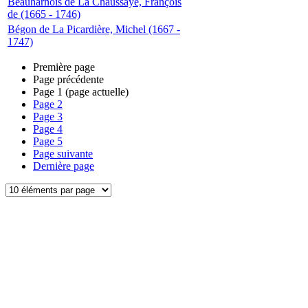
Beauharnois de La Chaussaye, François
de (1665 - 1746)
Bégon de La Picardière, Michel (1667 -
1747)
Première page
Page précédente
Page
1
(page actuelle)
Page
2
Page
3
Page
4
Page
5
Page suivante
Dernière page