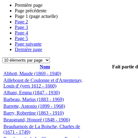
Première page
Page précédente
Page
1
(page actuelle)
Page
2
Page
3
Page
4
Page
5
Page suivante
Dernière page
Nom
Fait partie 
Abbott, Maude (1869 - 1940)
Ailleboust de Coulonge et d'Argentenay,
Louis d' (vers 1612 - 1660)
Albani, Emma (1847 - 1930)
Barbeau, Marius (1883 - 1969)
Barrette, Antonio (1899 - 1968)
Barry, Robertine (1863 - 1910)
Beaugrand, Honoré (1848 - 1906)
Beauharnois de La Boische, Charles de
(1671 - 1749)