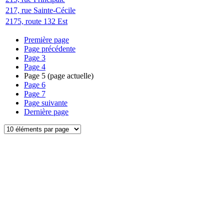
217, rue Sainte-Cécile
2175, route 132 Est
Première page
Page précédente
Page
3
Page
4
Page
5
(page actuelle)
Page
6
Page
7
Page suivante
Dernière page