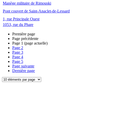
Manège militaire de Rimouski
Pont couvert de Saint-Anaclet-de-Lessard
1, rue Principale Ouest
1053, rue du Phare
Première page
Page précédente
Page
1
(page actuelle)
Page
2
Page
3
Page
4
Page
5
Page suivante
Dernière page