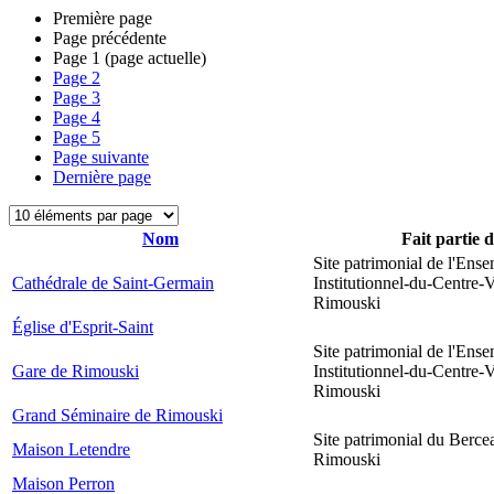
Première page
Page précédente
Page
1
(page actuelle)
Page
2
Page
3
Page
4
Page
5
Page suivante
Dernière page
Nom
Fait partie 
Site patrimonial de l'Ens
Cathédrale de Saint-Germain
Institutionnel-du-Centre-V
Rimouski
Église d'Esprit-Saint
Site patrimonial de l'Ens
Gare de Rimouski
Institutionnel-du-Centre-V
Rimouski
Grand Séminaire de Rimouski
Site patrimonial du Berce
Maison Letendre
Rimouski
Maison Perron