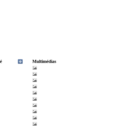
é
Multimédias