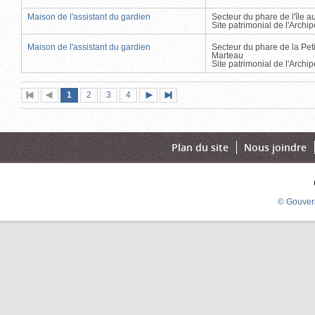
Maison de l'assistant du gardien
Secteur du phare de l'île 
Site patrimonial de l'Arch
Maison de l'assistant du gardien
Secteur du phare de la Peti
Marteau
Site patrimonial de l'Arch
Page
(page
Page
Page
Page
1
Première
2
Page
3
4
Page
Dernière
actuelle)
page
précédente
suivante
page
Plan du site
Nous joindre
© Gouver