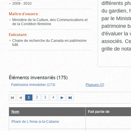
différents p
2009 - 2010
du gardien, 
Maître d'oeuvre
:
par le Minis
Ministère de la Culture, des Communications et
de la Condition féminine
patrimoine b
d'évaluer la
Exécutant
:
associés. Ce
Chaire de recherche du Canada en patrimoine
bâti
grille de not
Éléments inventoriés (175)
Patrimoine immobilier (173)
Plaques (2)
Page
(page
Page
Page
Page
1
Première
2
Page
3
4
Page
Dernière
actuelle)
page
précédente
suivante
page
Nom
Fait partie de
Phare de L'Anse-à-la-Cabane