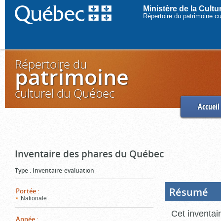
Ministère de la Cult
Répertoire du patrimoine c
Répertoire du
patrimoine
culturel du Québec
Accueil
Inventaire des phares du Québec
Type
:
Inventaire-évaluation
Résumé
(Boi
Portée
:
ouve
Nationale
cliq
pou
Cet inventai
ferm
Année
: