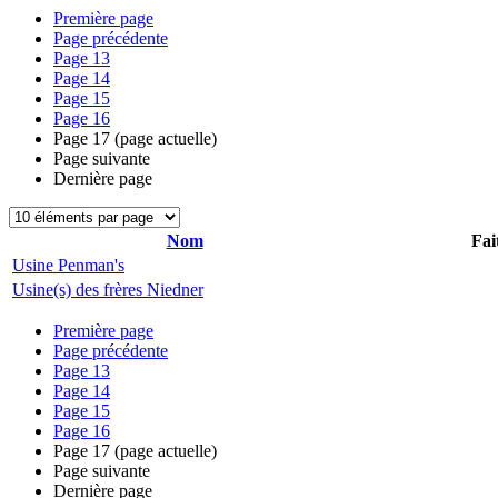
Première page
Page précédente
Page
13
Page
14
Page
15
Page
16
Page
17
(page actuelle)
Page suivante
Dernière page
Nom
Fai
Usine Penman's
Usine(s) des frères Niedner
Première page
Page précédente
Page
13
Page
14
Page
15
Page
16
Page
17
(page actuelle)
Page suivante
Dernière page