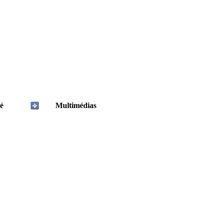
é
Multimédias