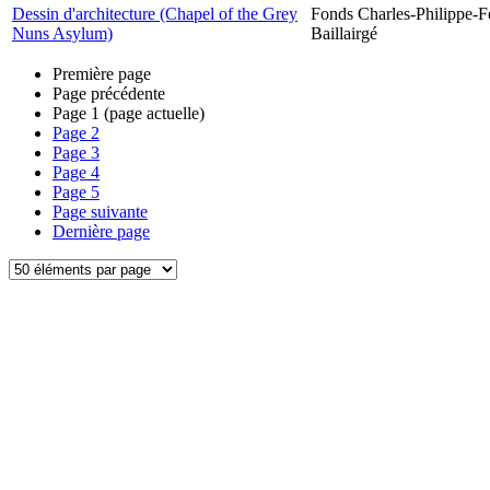
Dessin d'architecture (Chapel of the Grey
Fonds Charles-Philippe-F
Nuns Asylum)
Baillairgé
Première page
Page précédente
Page
1
(page actuelle)
Page
2
Page
3
Page
4
Page
5
Page suivante
Dernière page