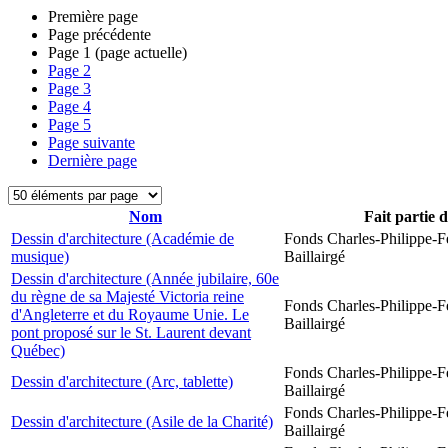
Première page
Page précédente
Page
1
(page actuelle)
Page
2
Page
3
Page
4
Page
5
Page suivante
Dernière page
Nom
Fait partie 
Dessin d'architecture (Académie de
Fonds Charles-Philippe-F
musique)
Baillairgé
Dessin d'architecture (Année jubilaire, 60e
du règne de sa Majesté Victoria reine
Fonds Charles-Philippe-F
d'Angleterre et du Royaume Unie. Le
Baillairgé
pont proposé sur le St. Laurent devant
Québec)
Fonds Charles-Philippe-F
Dessin d'architecture (Arc, tablette)
Baillairgé
Fonds Charles-Philippe-F
Dessin d'architecture (Asile de la Charité)
Baillairgé