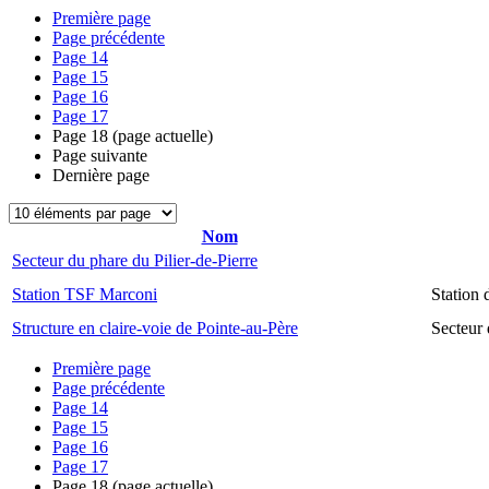
Première page
Page précédente
Page
14
Page
15
Page
16
Page
17
Page
18
(page actuelle)
Page suivante
Dernière page
Nom
Secteur du phare du Pilier-de-Pierre
Station TSF Marconi
Station
Structure en claire-voie de Pointe-au-Père
Secteur 
Première page
Page précédente
Page
14
Page
15
Page
16
Page
17
Page
18
(page actuelle)