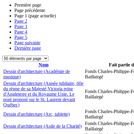
Première page
Page précédente
Page
1
(page actuelle)
Page
2
Page
3
Page
4
Page
5
Page suivante
Dernière page
Nom
Fait partie 
Dessin d'architecture (Académie de
Fonds Charles-Philippe-F
musique)
Baillairgé
Dessin d'architecture (Année jubilaire, 60e
du règne de sa Majesté Victoria reine
Fonds Charles-Philippe-F
d'Angleterre et du Royaume Unie. Le
Baillairgé
pont proposé sur le St. Laurent devant
Québec)
Fonds Charles-Philippe-F
Dessin d'architecture (Arc, tablette)
Baillairgé
Fonds Charles-Philippe-F
Dessin d'architecture (Asile de la Charité)
Baillairgé