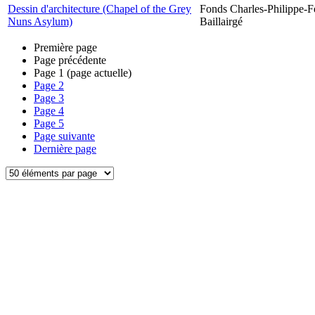
Dessin d'architecture (Chapel of the Grey
Fonds Charles-Philippe-F
Nuns Asylum)
Baillairgé
Première page
Page précédente
Page
1
(page actuelle)
Page
2
Page
3
Page
4
Page
5
Page suivante
Dernière page