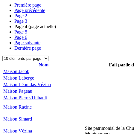
Première page
Page précédente
Page
2
Page
3
Page
4
(page actuelle)
Page
5
Page
6
Page suivante
Dernière page
Nom
Fait partie 
Maison Jacob
Maison Laberge
Maison Léonidas-Vézina
Maison Pageau
Maison Pierre-Thibault
Maison Racine
Maison Simard
Site patrimonial de la Chu
Maison Vézina
Montmorency