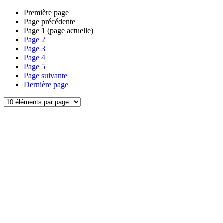
Première page
Page précédente
Page
1
(page actuelle)
Page
2
Page
3
Page
4
Page
5
Page suivante
Dernière page