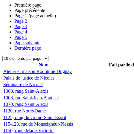
Première page
Page précédente
Page
1
(page actuelle)
Page
2
Page
3
Page
4
Page
5
Page suivante
Dernière page
Nom
Fait partie 
Atelier et maison Rodolphe-Duguay
Palais de justice de Nicolet
Séminaire de Nicolet
1000, rang Saint-Alexis
1008, rue Saint-Jean-Baptiste
1070, rang Saint-Alexis
1120, rue Notre-Dame
1125, rang du Grand-Saint-Esprit
115-123, rue de Monseigneur-Plessis
1150, route Marie-Victorin