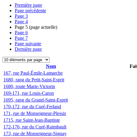
Première page
Page précédente
Page
3
Page
4
Page
5
(page actuelle)
Page
6
Page
7
Page suivante
Dernière page
Nom
Fai
167, rue Paul-Émile-Lamarche
1680, rang du Petit-Saint-Esprit
1680, route Marie-Victorin
169-171, rue Louis-Caron
1695, rang du Grand-Saint-Esprit
170-172, rue du Curé-Ferland
171, rue de Monseigneur-Plessis
1715, rue Saint-Jean-Baptiste
172-176, rue du Curé-Raimbault
173, rue de Monseigneur-Signay