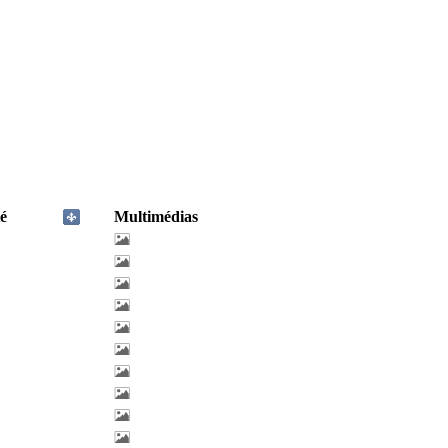
é
Multimédias