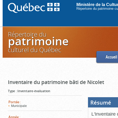
Ministère de la Cult
Répertoire du patrimoine c
Répertoire du
patrimoine
culturel du Québec
Accueil
Inventaire du patrimoine bâti de Nicolet
Type
:
Inventaire-évaluation
Résumé
(Boi
Portée
:
ouve
Municipale
cliq
pou
L'Inventaire 
ferm
Année
: