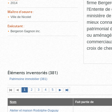
firme Berger
2014
l'Entente de 
Maître d'oeuvre
:
ministère de
Ville de Nicolet
mieux connaît
Exécutant
:
patrimonial d
Bergeron Gagnon inc.
ou aménagés 
commerciaux, 
croix de che
Éléments inventoriés (381)
Patrimoine immobilier (381)
Page
(page
Page
Page
Page
Page
1
Première
2
Page
3
4
5
Page
Dernière
actuelle)
page
précédente
suivante
page
Nom
Fait partie de
Atelier et maison Rodolphe-Duguay