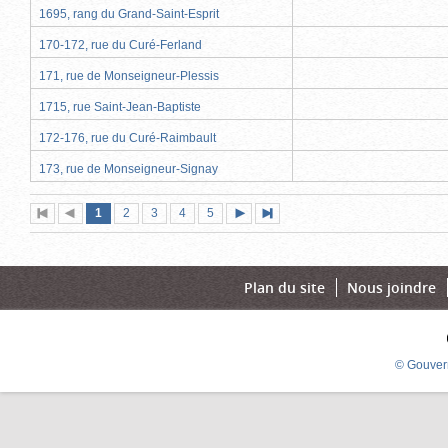
1695, rang du Grand-Saint-Esprit
170-172, rue du Curé-Ferland
171, rue de Monseigneur-Plessis
1715, rue Saint-Jean-Baptiste
172-176, rue du Curé-Raimbault
173, rue de Monseigneur-Signay
Page
(page
Page
Page
Page
Page
1
Première
2
Page
3
4
5
Page
Dernière
actuelle)
page
précédente
suivante
page
Plan du site
Nous joindre
© Gouver