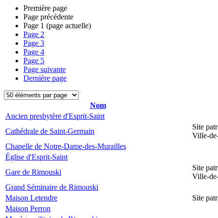
Première page
Page précédente
Page
1
(page actuelle)
Page
2
Page
3
Page
4
Page
5
Page suivante
Dernière page
Nom
Ancien presbytère d'Esprit-Saint
Site pat
Cathédrale de Saint-Germain
Ville-d
Chapelle de Notre-Dame-des-Murailles
Église d'Esprit-Saint
Site pat
Gare de Rimouski
Ville-d
Grand Séminaire de Rimouski
Maison Letendre
Site pa
Maison Perron