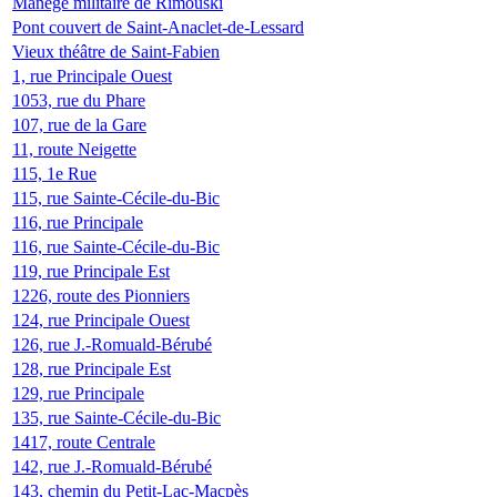
Manège militaire de Rimouski
Pont couvert de Saint-Anaclet-de-Lessard
Vieux théâtre de Saint-Fabien
1, rue Principale Ouest
1053, rue du Phare
107, rue de la Gare
11, route Neigette
115, 1e Rue
115, rue Sainte-Cécile-du-Bic
116, rue Principale
116, rue Sainte-Cécile-du-Bic
119, rue Principale Est
1226, route des Pionniers
124, rue Principale Ouest
126, rue J.-Romuald-Bérubé
128, rue Principale Est
129, rue Principale
135, rue Sainte-Cécile-du-Bic
1417, route Centrale
142, rue J.-Romuald-Bérubé
143, chemin du Petit-Lac-Macpès