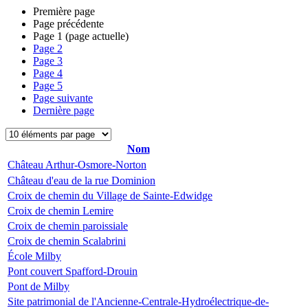
Première page
Page précédente
Page
1
(page actuelle)
Page
2
Page
3
Page
4
Page
5
Page suivante
Dernière page
Nom
Château Arthur-Osmore-Norton
Château d'eau de la rue Dominion
Croix de chemin du Village de Sainte-Edwidge
Croix de chemin Lemire
Croix de chemin paroissiale
Croix de chemin Scalabrini
École Milby
Pont couvert Spafford-Drouin
Pont de Milby
Site patrimonial de l'Ancienne-Centrale-Hydroélectrique-de-