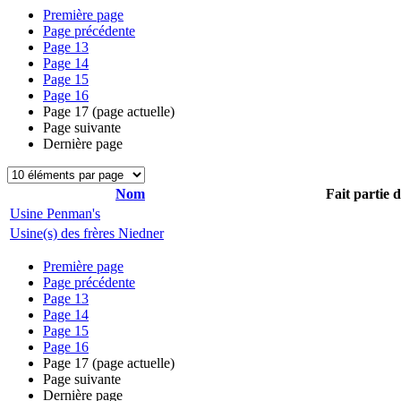
Première page
Page précédente
Page
13
Page
14
Page
15
Page
16
Page
17
(page actuelle)
Page suivante
Dernière page
Nom
Fait partie 
Usine Penman's
Usine(s) des frères Niedner
Première page
Page précédente
Page
13
Page
14
Page
15
Page
16
Page
17
(page actuelle)
Page suivante
Dernière page