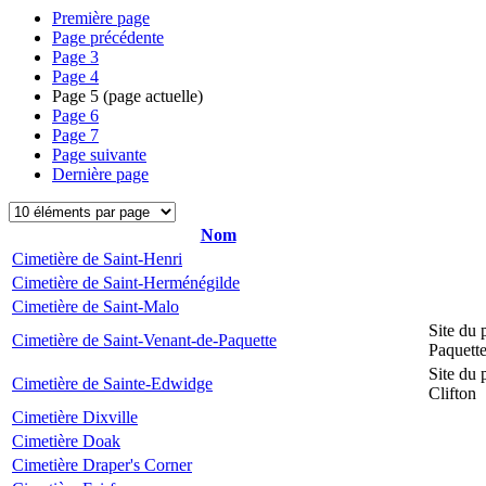
Première page
Page précédente
Page
3
Page
4
Page
5
(page actuelle)
Page
6
Page
7
Page suivante
Dernière page
Nom
Cimetière de Saint-Henri
Cimetière de Saint-Herménégilde
Cimetière de Saint-Malo
Site du 
Cimetière de Saint-Venant-de-Paquette
Paquett
Site du 
Cimetière de Sainte-Edwidge
Clifton
Cimetière Dixville
Cimetière Doak
Cimetière Draper's Corner