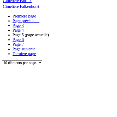
Cimetière Fairfax
Cimetière Falkenhorst
Première page
Page précédente
Page
3
Page
4
Page
5
(page actuelle)
Page
6
Page
7
Page suivante
Dernière page