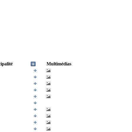
palité
Multimédias