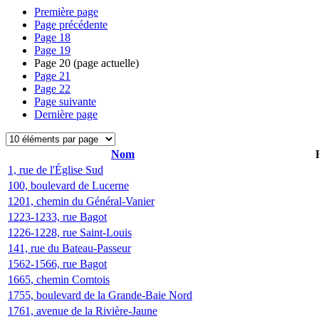
Première page
Page précédente
Page
18
Page
19
Page
20
(page actuelle)
Page
21
Page
22
Page suivante
Dernière page
Nom
1, rue de l'Église Sud
100, boulevard de Lucerne
1201, chemin du Général-Vanier
1223-1233, rue Bagot
1226-1228, rue Saint-Louis
141, rue du Bateau-Passeur
1562-1566, rue Bagot
1665, chemin Comtois
1755, boulevard de la Grande-Baie Nord
1761, avenue de la Rivière-Jaune