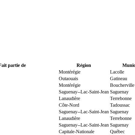
Fait partie de
Région
Munici
Montérégie
Lacolle
Outaouais
Gatineau
Montérégie
Boucherville
Saguenay--Lac-Saint-Jean
Saguenay
Lanaudière
Terrebonne
Côte-Nord
Tadoussac
Saguenay--Lac-Saint-Jean
Saguenay
Lanaudière
Terrebonne
Saguenay--Lac-Saint-Jean
Saguenay
Capitale-Nationale
Québec