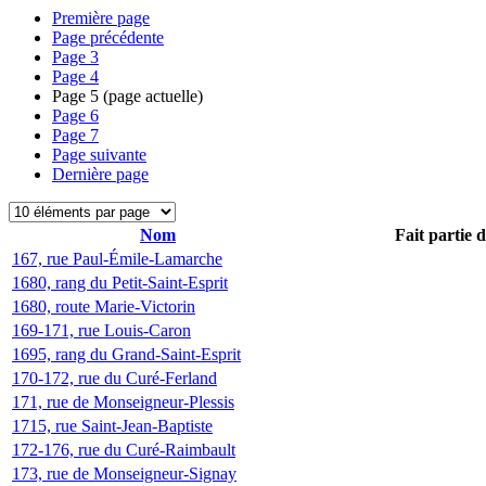
Première page
Page précédente
Page
3
Page
4
Page
5
(page actuelle)
Page
6
Page
7
Page suivante
Dernière page
Nom
Fait partie 
167, rue Paul-Émile-Lamarche
1680, rang du Petit-Saint-Esprit
1680, route Marie-Victorin
169-171, rue Louis-Caron
1695, rang du Grand-Saint-Esprit
170-172, rue du Curé-Ferland
171, rue de Monseigneur-Plessis
1715, rue Saint-Jean-Baptiste
172-176, rue du Curé-Raimbault
173, rue de Monseigneur-Signay