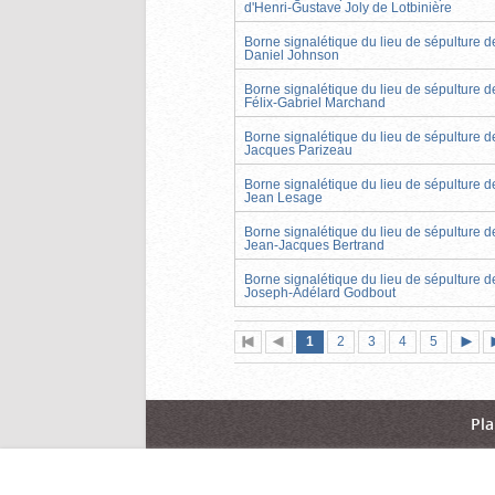
d'Henri-Gustave Joly de Lotbinière
Borne signalétique du lieu de sépulture d
Daniel Johnson
Borne signalétique du lieu de sépulture d
Félix-Gabriel Marchand
Borne signalétique du lieu de sépulture d
Jacques Parizeau
Borne signalétique du lieu de sépulture d
Jean Lesage
Borne signalétique du lieu de sépulture d
Jean-Jacques Bertrand
Borne signalétique du lieu de sépulture d
Joseph-Adélard Godbout
Page
(page
Page
Page
Page
Page
1
Première
2
Page
3
4
5
actuelle)
page
précédente
suiva
Pla