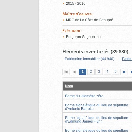
2015 - 2016
Maître d'oeuvre
:
MRC de La Côte-de-Beaupré
Exécutant
:
Bergeron Gagnon inc.
Éléments inventoriés (89 880)
Patrimoine immobilier (44 940)
Patrim
Page
(page
Page
Page
Page
Page
1
Première
2
Page
3
4
5
actuelle)
page
précédente
suiva
Nom
Borne du kilomètre zéro
Borne signalétique du lieu de sépulture
d'Antonio Barrette
Borne signalétique du lieu de sépulture
d'Edmund James Flynn
Borne signalétique du lieu de sépulture