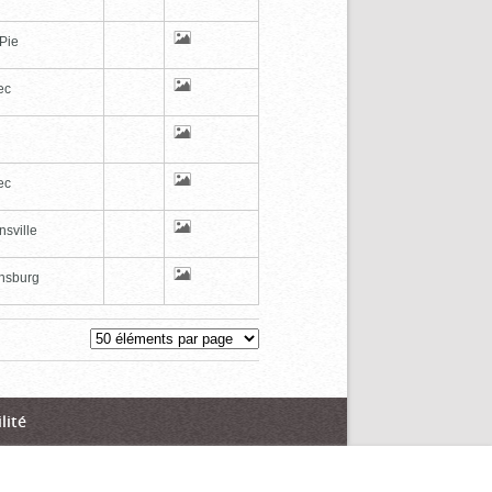
-Pie
ec
ec
sville
ghsburg
lité