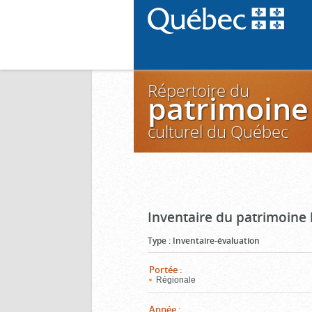
Répertoire du
patrimoine
culturel du Québec
Inventaire du patrimoine
Type
:
Inventaire-évaluation
Portée
:
Régionale
Année
: