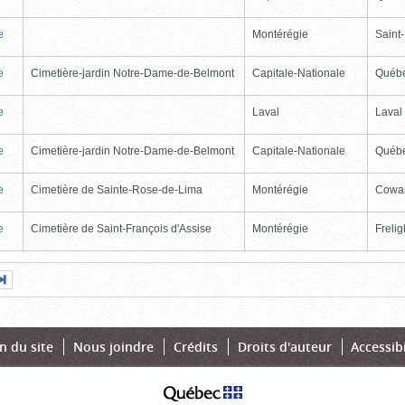
e
Montérégie
Saint
e
Cimetière-jardin Notre-Dame-de-Belmont
Capitale-Nationale
Québ
e
Laval
Laval
e
Cimetière-jardin Notre-Dame-de-Belmont
Capitale-Nationale
Québ
e
Cimetière de Sainte-Rose-de-Lima
Montérégie
Cowan
e
Cimetière de Saint-François d'Assise
Montérégie
Freli
Page
Dernière
nte
page
n du site
Nous joindre
Crédits
Droits d'auteur
Accessibi