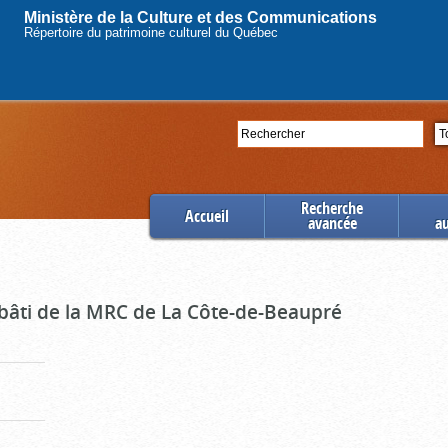
Ministère de la Culture et des Communications
Répertoire du patrimoine culturel du Québec
Rechercher
Se
Recherche
Accueil
avancée
a
 bâti de la MRC de La Côte-de-Beaupré