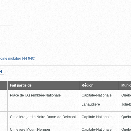
oine mobilier (44 940)
Page
Dernière
nte
page
Fait partie de
Région
Munic
Place de l'Assemblée-Nationale
Capitale-Nationale
Québ
Lanaudière
Joliet
Cimetière-jardin Notre-Dame-de-Belmont
Capitale-Nationale
Québ
Cimetière Mount Hermon
Capitale-Nationale
Québ