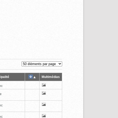
ipalité
Multimédias
ec
te
ec
ec