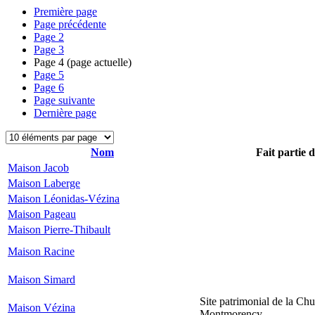
Première page
Page précédente
Page
2
Page
3
Page
4
(page actuelle)
Page
5
Page
6
Page suivante
Dernière page
Nom
Fait partie 
Maison Jacob
Maison Laberge
Maison Léonidas-Vézina
Maison Pageau
Maison Pierre-Thibault
Maison Racine
Maison Simard
Site patrimonial de la Chu
Maison Vézina
Montmorency