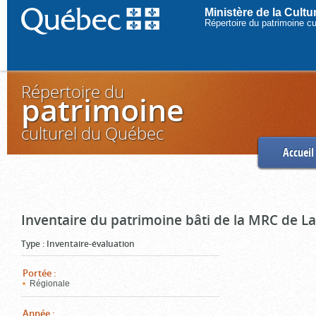
Ministère de la Cult
Répertoire du patrimoine c
Répertoire du
patrimoine
culturel du Québec
Accueil
Inventaire du patrimoine bâti de la MRC de L
Type
:
Inventaire-évaluation
Portée
:
Régionale
Année
: