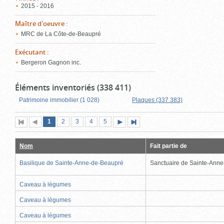
2015 - 2016
Maître d'oeuvre
:
MRC de La Côte-de-Beaupré
Exécutant
:
Bergeron Gagnon inc.
Éléments inventoriés (338 411)
Patrimoine immobilier (1 028)
Plaques (337 383)
Page
(page
Page
Page
Page
Page
1
Première
2
Page
3
4
5
Page
Dernière
actuelle)
page
précédente
suivante
page
Nom
Fait partie de
Basilique de Sainte-Anne-de-Beaupré
Sanctuaire de Sainte-Ann
Caveau à légumes
Caveau à légumes
Caveau à légumes