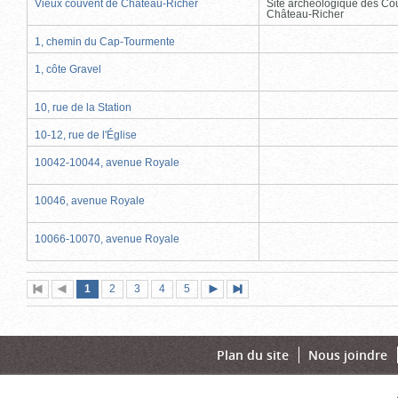
Vieux couvent de Château-Richer
Site archéologique des Co
Château-Richer
1, chemin du Cap-Tourmente
1, côte Gravel
10, rue de la Station
10-12, rue de l'Église
10042-10044, avenue Royale
10046, avenue Royale
10066-10070, avenue Royale
Page
(page
Page
Page
Page
Page
1
Première
2
Page
3
4
5
Page
Dernière
actuelle)
page
précédente
suivante
page
Plan du site
Nous joindre