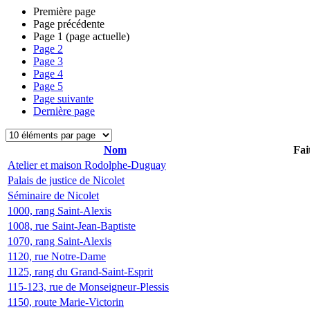
Première page
Page précédente
Page
1
(page actuelle)
Page
2
Page
3
Page
4
Page
5
Page suivante
Dernière page
Nom
Fai
Atelier et maison Rodolphe-Duguay
Palais de justice de Nicolet
Séminaire de Nicolet
1000, rang Saint-Alexis
1008, rue Saint-Jean-Baptiste
1070, rang Saint-Alexis
1120, rue Notre-Dame
1125, rang du Grand-Saint-Esprit
115-123, rue de Monseigneur-Plessis
1150, route Marie-Victorin