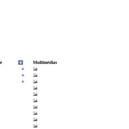
é
Multimédias