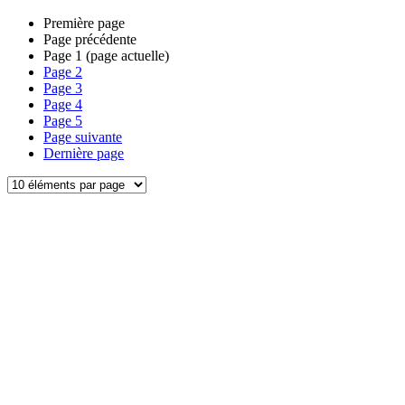
Première page
Page précédente
Page
1
(page actuelle)
Page
2
Page
3
Page
4
Page
5
Page suivante
Dernière page