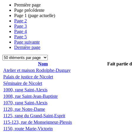
Première page
Page précédente
Page
1
(page actuelle)
Page
2
Page
3
Page
4
Page
5
Page suivante
Dernière page
Nom
Fait partie 
Atelier et maison Rodolphe-Duguay
Palais de justice de Nicolet
Séminaire de Nicolet
1000, rang Saint-Alexis
1008, rue Saint-Jean-Baptiste
1070, rang Saint-Alexis
1120, rue Notre-Dame
1125, rang du Grand-Saint-Esprit
115-123, rue de Monseigneur-Plessis
1150, route Marie-Victorin