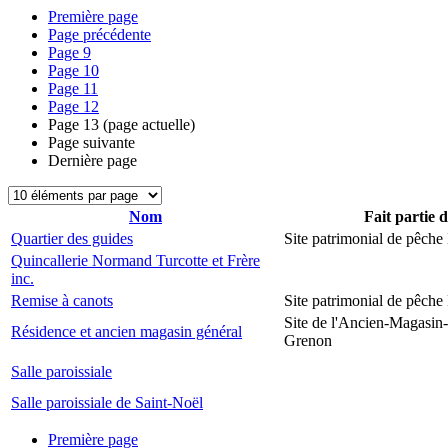
Première page
Page précédente
Page
9
Page
10
Page
11
Page
12
Page
13
(page actuelle)
Page suivante
Dernière page
Nom
Fait partie 
Quartier des guides
Site patrimonial de pêch
Quincallerie Normand Turcotte et Frère
inc.
Remise à canots
Site patrimonial de pêch
Site de l'Ancien-Magasin
Résidence et ancien magasin général
Grenon
Salle paroissiale
Salle paroissiale de Saint-Noël
Première page