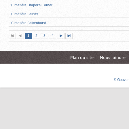
Cimetière Draper's Corner
Cimetière Fairfax
Cimetière Falkenhorst
Page
(page
Page
Page
Page
1
Première
2
Page
3
4
Page
Dernière
actuelle)
page
précédente
suivante
page
Plan du site
Nous joindre
© Gouver