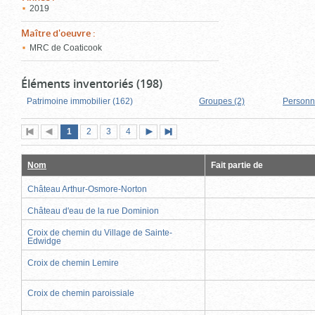
2019
Maître d'oeuvre
:
MRC de Coaticook
Éléments inventoriés (198)
Patrimoine immobilier (162)
Groupes (2)
Personn
Page
(page
Page
Page
Page
1
Première
2
Page
3
4
Page
Dernière
actuelle)
page
précédente
suivante
page
Nom
Fait partie de
Château Arthur-Osmore-Norton
Château d'eau de la rue Dominion
Croix de chemin du Village de Sainte-
Edwidge
Croix de chemin Lemire
Croix de chemin paroissiale