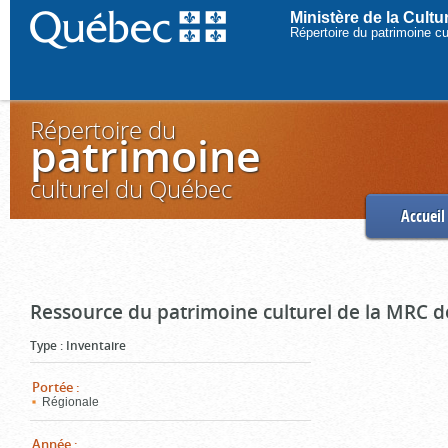
Ministère de la Cult
Répertoire du patrimoine c
Répertoire du
patrimoine
culturel du Québec
Accueil
Ressource du patrimoine culturel de la MRC d
Type
:
Inventaire
Portée
:
Régionale
Année
: