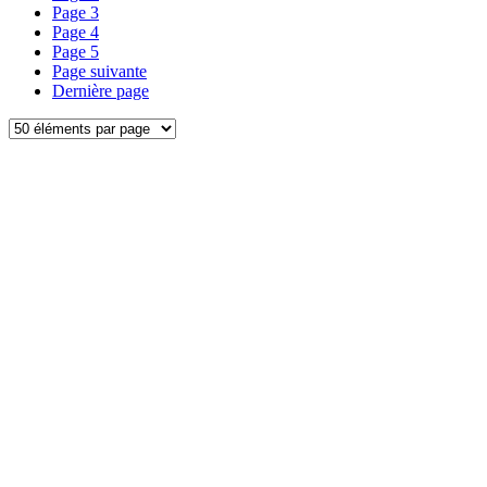
Page
3
Page
4
Page
5
Page suivante
Dernière page