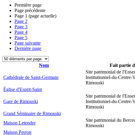
Première page
Page précédente
Page
1
(page actuelle)
Page
2
Page
3
Page
4
Page
5
Page suivante
Dernière page
Nom
Fait partie 
Site patrimonial de l'Ens
Cathédrale de Saint-Germain
Institutionnel-du-Centre-V
Rimouski
Église d'Esprit-Saint
Site patrimonial de l'Ens
Gare de Rimouski
Institutionnel-du-Centre-V
Rimouski
Grand Séminaire de Rimouski
Site patrimonial du Berce
Maison Letendre
Rimouski
Maison Perron