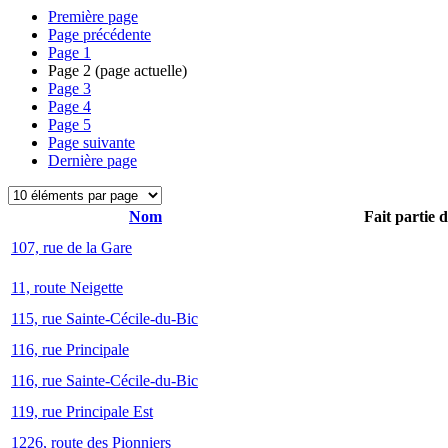
Première page
Page précédente
Page
1
Page
2
(page actuelle)
Page
3
Page
4
Page
5
Page suivante
Dernière page
Nom
Fait partie 
107, rue de la Gare
11, route Neigette
115, rue Sainte-Cécile-du-Bic
116, rue Principale
116, rue Sainte-Cécile-du-Bic
119, rue Principale Est
1226, route des Pionniers