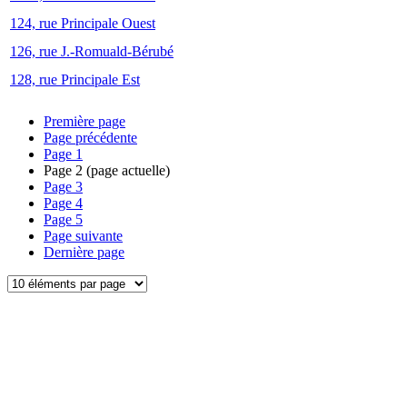
124, rue Principale Ouest
126, rue J.-Romuald-Bérubé
128, rue Principale Est
Première page
Page précédente
Page
1
Page
2
(page actuelle)
Page
3
Page
4
Page
5
Page suivante
Dernière page