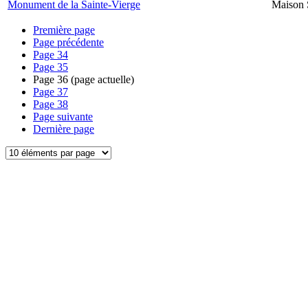
Monument de la Sainte-Vierge
Maison 
Première page
Page précédente
Page
34
Page
35
Page
36
(page actuelle)
Page
37
Page
38
Page suivante
Dernière page