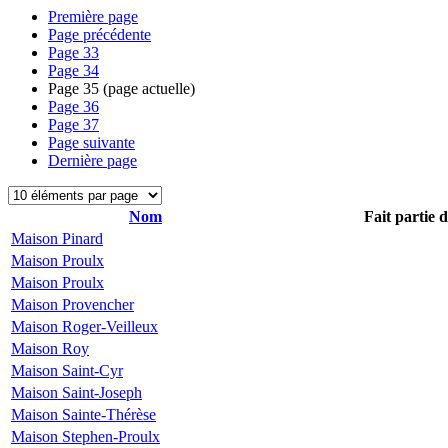
Première page
Page précédente
Page
33
Page
34
Page
35
(page actuelle)
Page
36
Page
37
Page suivante
Dernière page
Nom
Fait partie 
Maison Pinard
Maison Proulx
Maison Proulx
Maison Provencher
Maison Roger-Veilleux
Maison Roy
Maison Saint-Cyr
Maison Saint-Joseph
Maison Sainte-Thérèse
Maison Stephen-Proulx