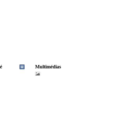
é
Multimédias