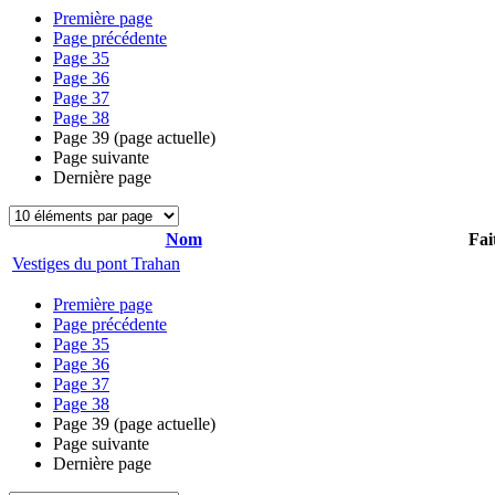
Première page
Page précédente
Page
35
Page
36
Page
37
Page
38
Page
39
(page actuelle)
Page suivante
Dernière page
Nom
Fai
Vestiges du pont Trahan
Première page
Page précédente
Page
35
Page
36
Page
37
Page
38
Page
39
(page actuelle)
Page suivante
Dernière page