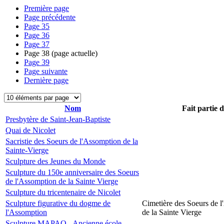
Première page
Page précédente
Page
35
Page
36
Page
37
Page
38
(page actuelle)
Page
39
Page suivante
Dernière page
Nom
Fait partie 
Presbytère de Saint-Jean-Baptiste
Quai de Nicolet
Sacristie des Soeurs de l'Assomption de la
Sainte-Vierge
Sculpture des Jeunes du Monde
Sculpture du 150e anniversaire des Soeurs
de l'Assomption de la Sainte Vierge
Sculpture du tricentenaire de Nicolet
Sculpture figurative du dogme de
Cimetière des Soeurs de 
l'Assomption
de la Sainte Vierge
Sculpture MAPAQ - Ancienne école