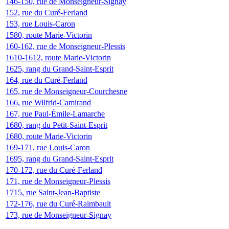
146-150, rue de Monseigneur-Signay
152, rue du Curé-Ferland
153, rue Louis-Caron
1580, route Marie-Victorin
160-162, rue de Monseigneur-Plessis
1610-1612, route Marie-Victorin
1625, rang du Grand-Saint-Esprit
164, rue du Curé-Ferland
165, rue de Monseigneur-Courchesne
166, rue Wilfrid-Camirand
167, rue Paul-Émile-Lamarche
1680, rang du Petit-Saint-Esprit
1680, route Marie-Victorin
169-171, rue Louis-Caron
1695, rang du Grand-Saint-Esprit
170-172, rue du Curé-Ferland
171, rue de Monseigneur-Plessis
1715, rue Saint-Jean-Baptiste
172-176, rue du Curé-Raimbault
173, rue de Monseigneur-Signay