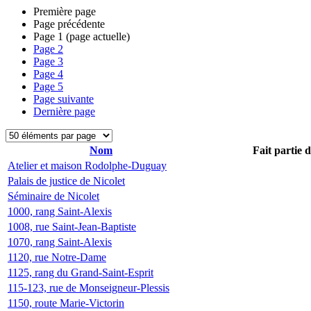
Première page
Page précédente
Page
1
(page actuelle)
Page
2
Page
3
Page
4
Page
5
Page suivante
Dernière page
Nom
Fait partie 
Atelier et maison Rodolphe-Duguay
Palais de justice de Nicolet
Séminaire de Nicolet
1000, rang Saint-Alexis
1008, rue Saint-Jean-Baptiste
1070, rang Saint-Alexis
1120, rue Notre-Dame
1125, rang du Grand-Saint-Esprit
115-123, rue de Monseigneur-Plessis
1150, route Marie-Victorin