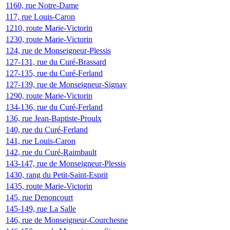
1160, rue Notre-Dame
117, rue Louis-Caron
1210, route Marie-Victorin
1230, route Marie-Victorin
124, rue de Monseigneur-Plessis
127-131, rue du Curé-Brassard
127-135, rue du Curé-Ferland
127-139, rue de Monseigneur-Signay
1290, route Marie-Victorin
134-136, rue du Curé-Ferland
136, rue Jean-Baptiste-Proulx
140, rue du Curé-Ferland
141, rue Louis-Caron
142, rue du Curé-Raimbault
143-147, rue de Monseigneur-Plessis
1430, rang du Petit-Saint-Esprit
1435, route Marie-Victorin
145, rue Denoncourt
145-149, rue La Salle
146, rue de Monseigneur-Courchesne