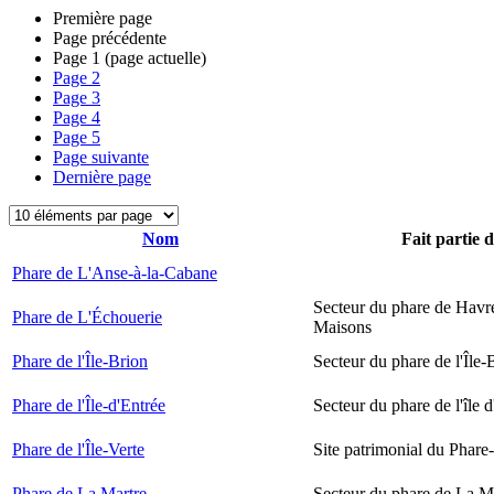
Première page
Page précédente
Page
1
(page actuelle)
Page
2
Page
3
Page
4
Page
5
Page suivante
Dernière page
Nom
Fait partie 
Phare de L'Anse-à-la-Cabane
Secteur du phare de Havr
Phare de L'Échouerie
Maisons
Phare de l'Île-Brion
Secteur du phare de l'Île-
Phare de l'Île-d'Entrée
Secteur du phare de l'île 
Phare de l'Île-Verte
Site patrimonial du Phare-
Phare de La Martre
Secteur du phare de La M