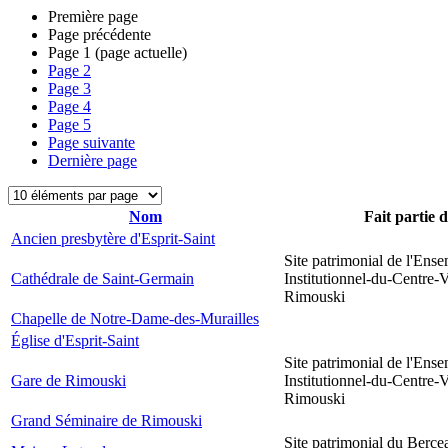
Première page
Page précédente
Page
1
(page actuelle)
Page
2
Page
3
Page
4
Page
5
Page suivante
Dernière page
Nom
Fait partie 
Ancien presbytère d'Esprit-Saint
Site patrimonial de l'Ens
Cathédrale de Saint-Germain
Institutionnel-du-Centre-V
Rimouski
Chapelle de Notre-Dame-des-Murailles
Église d'Esprit-Saint
Site patrimonial de l'Ens
Gare de Rimouski
Institutionnel-du-Centre-V
Rimouski
Grand Séminaire de Rimouski
Site patrimonial du Berce