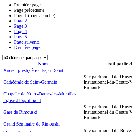
Première page
Page précédente
Page
1
(page actuelle)
Page
2
Page
3
Page
4
Page
5
Page suivante
Dernière page
Nom
Fait partie 
Ancien presbytère d'Esprit-Saint
Site patrimonial de l'Ens
Cathédrale de Saint-Germain
Institutionnel-du-Centre-V
Rimouski
Chapelle de Notre-Dame-des-Murailles
Église d'Esprit-Saint
Site patrimonial de l'Ens
Gare de Rimouski
Institutionnel-du-Centre-V
Rimouski
Grand Séminaire de Rimouski
Site patrimonial du Berce