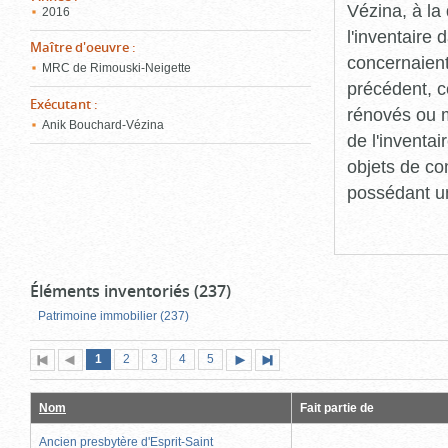
Vézina, à l
2016
l'inventaire
Maître d'oeuvre
:
concernaient
MRC de Rimouski-Neigette
précédent, c
Exécutant
:
rénovés ou m
Anik Bouchard-Vézina
de l'inventa
objets de co
possédant un
Éléments inventoriés (237)
Patrimoine immobilier (237)
Page
(page
Page
Page
Page
Page
1
Première
2
Page
3
4
5
Page
Dernière
actuelle)
page
précédente
suivante
page
Nom
Fait partie de
Ancien presbytère d'Esprit-Saint