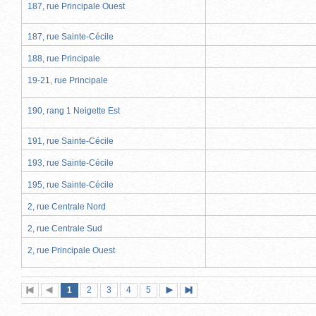
187, rue Principale Ouest
187, rue Sainte-Cécile
188, rue Principale
19-21, rue Principale
190, rang 1 Neigette Est
191, rue Sainte-Cécile
193, rue Sainte-Cécile
195, rue Sainte-Cécile
2, rue Centrale Nord
2, rue Centrale Sud
2, rue Principale Ouest
Page
(page
Page
Page
Page
Page
1
Première
2
Page
3
4
5
Page
Dernière
actuelle)
page
précédente
suivante
page