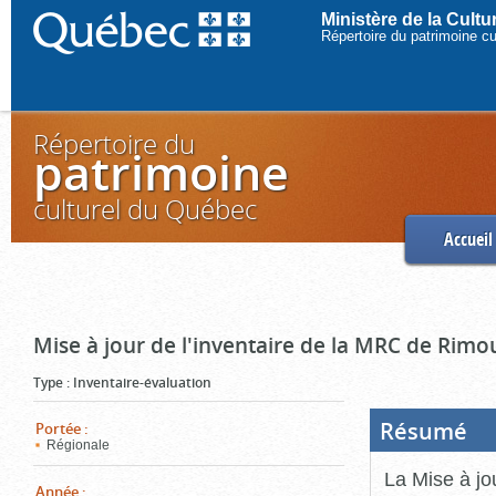
Ministère de la Cult
Répertoire du patrimoine c
Répertoire du
patrimoine
culturel du Québec
Accueil
Mise à jour de l'inventaire de la MRC de Rimo
Type
:
Inventaire-évaluation
Résumé
(Boi
Portée
:
ouve
Régionale
cliq
pou
La Mise à jo
ferm
Année
: